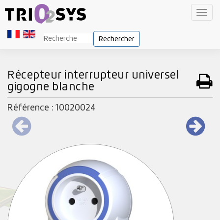
Toggl
navig
Rechercher
Récepteur interrupteur universel
gigogne blanche
Référence : 10020024