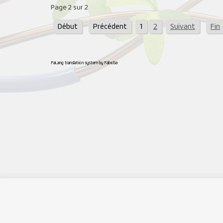
Page 2 sur 2
Début
Précédent
1
2
Suivant
Fin
FaLang translation system by Faboba