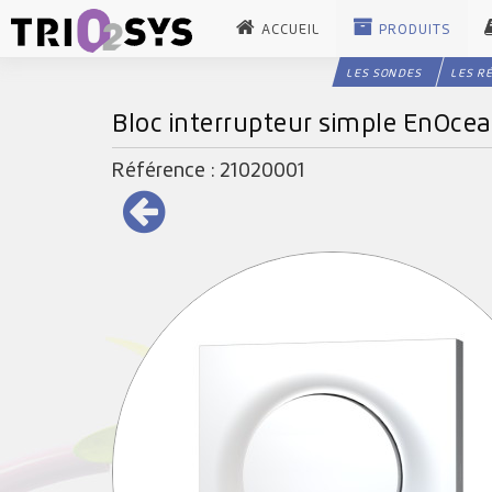
ACCUEIL
PRODUITS
LES SONDES
LES R
Bloc interrupteur simple EnOce
Référence : 21020001