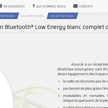
RESSOURCES
QUI SOMMES NOUS
CONTACT
ÉCEPTEURS
LES EMETTEURS
LES DÉTECTEURS
an Bluetooth® Low Energy blanc complet 
Associé à un récepteu
lémetteur interrupteur sans fi
divers équipements électriques 
la radio ne nécessite pas de 
pas besoin de piles grâce l'én
modulables et nomades, l
nimporte quel point de la pi
facilité d'installation (visser