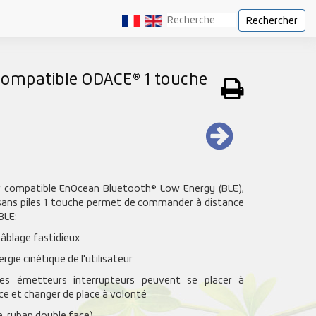
Rechercher
compatible ODACE® 1 touche
r compatible EnOcean Bluetooth® Low Energy (BLE),
l sans piles 1 touche permet de commander à distance
BLE:
câblage fastidieux
ergie cinétique de l'utilisateur
es émetteurs interrupteurs peuvent se placer à
èce et changer de place à volonté
ie, ruban double face)