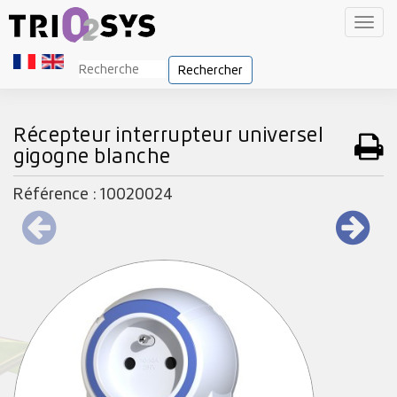
Toggl
navig
Rechercher
Récepteur interrupteur universel
gigogne blanche
Référence : 10020024