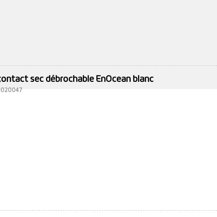
contact sec débrochable EnOcean blanc
10020047