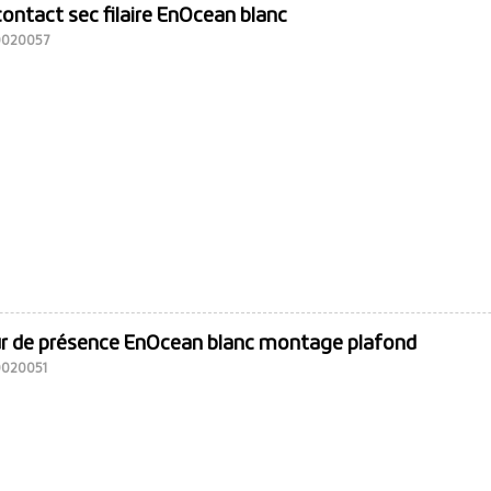
ontact sec filaire EnOcean blanc
10020057
r de présence EnOcean blanc montage plafond
10020051