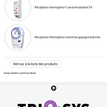
Récepteur interrupteur 1 canal modulaire 5A
Récepteur interrupteur universel gigogne blanche
Retour à la liste des produits
FaLang translation system by Faboba