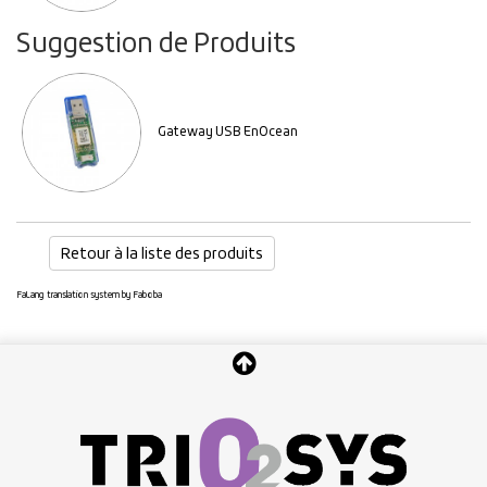
Suggestion de Produits
Gateway USB EnOcean
Retour à la liste des produits
FaLang translation system by Faboba