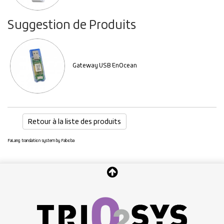
Suggestion de Produits
Gateway USB EnOcean
Retour à la liste des produits
FaLang translation system by Faboba