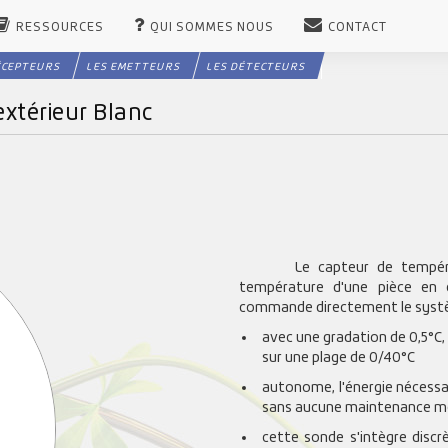
RESSOURCES
QUI SOMMES NOUS
CONTACT
ÉCEPTEURS
LES EMETTEURS
LES DÉTECTEURS
xtérieur Blanc
Le capteur de tempéra
température d'une pièce en 
commande directement le systè
avec une gradation de 0,5°C, 
sur une plage de 0/40°C
autonome, l'énergie nécessai
sans aucune maintenance mêm
cette sonde s'intègre disc