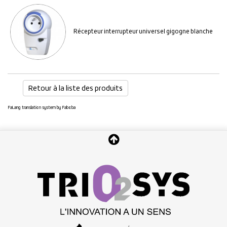
Récepteur interrupteur universel gigogne blanche
Retour à la liste des produits
FaLang translation system by Faboba