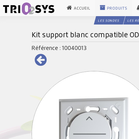
ACCUEIL
PRODUITS
LES SONDES
LES R
Kit support blanc compatible OD
Référence : 10040013