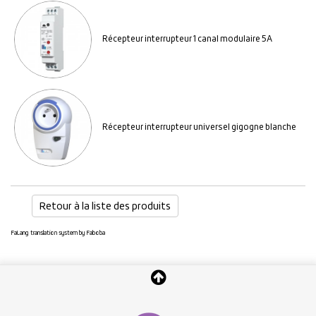
Récepteur interrupteur 1 canal modulaire 5A
Récepteur interrupteur universel gigogne blanche
Retour à la liste des produits
FaLang translation system by Faboba