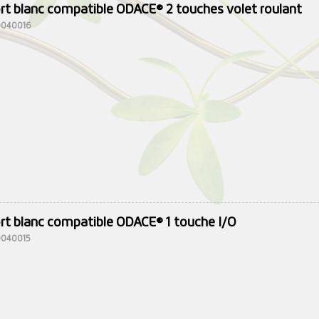
ort blanc compatible ODACE® 2 touches volet roulant
10040016
ort blanc compatible ODACE® 1 touche I/O
10040015