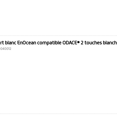
ort blanc EnOcean compatible ODACE® 2 touches blanc
10040012